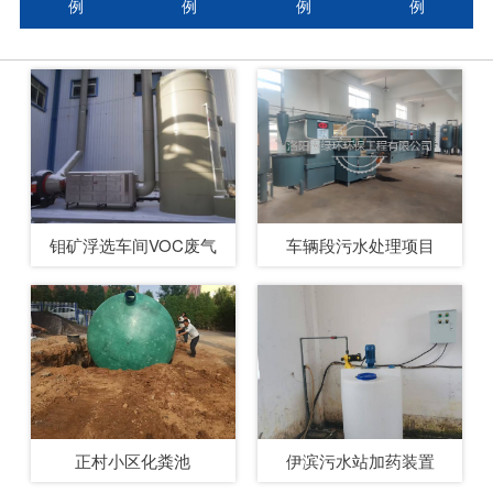
例
例
例
例
钼矿浮选车间VOC废气
车辆段污水处理项目
正村小区化粪池
伊滨污水站加药装置