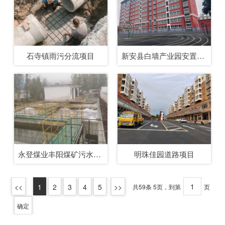
石寺镇雨污分流项目
新安县白墙产业园安置小区项目
永登煤业丰阳煤矿污水处理项目
明珠佳园道路项目
1
2
3
4
5
共59条 5页，到第
页
确定