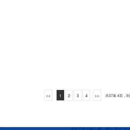
1
2
3
4
共37条 4页，